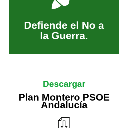
la paz y los valores de una
democracia, la convivencia,
Andalucía defiende la
Defiende el No a
odio y al negacionismo.
Decimos no a la guerra, al
la Guerra.
Descargar
Plan Montero PSOE
Andalucía